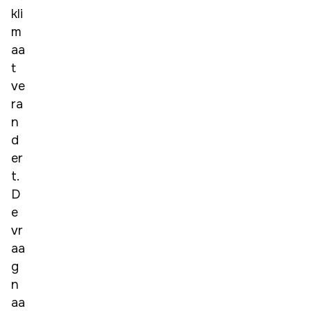
kli
m
aa
t 
ve
ra
n
d
er
t. 
D
e 
vr
aa
g 
n
aa