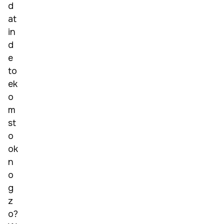
d
at 
in 
d
e 
to
ek
o
m
st 
o
ok 
n
o
g 
z
o? 