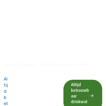
o
m
st
Home
Drinkwater
Voorbereiden op de toekomst
Ook op deze pagina:
Al
Altijd
tij
betrouwb
d
aar
b
drinkwat
et