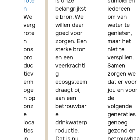
rote
is onze 
stimuleren 
n
belangrijkst
iedereen 
We 
e bron. We 
om van 
verg
willen daar 
water te 
rote
goed voor 
genieten, 
n 
zorgen. Een 
maar het 
ons 
sterke bron 
niet te 
pro
en een 
verspillen. 
duc
veerkrachti
Samen 
tiev
g 
zorgen we 
erm
ecosysteem 
dat er voor 
oge
draagt bij 
jou en voor 
n op 
aan een 
de 
onz
betrouwbar
volgende 
e 
e 
generaties 
loca
drinkwaterp
genoeg 
ties 
roductie. 
gezond en 
in 
Dat is nu 
betrouwbaa