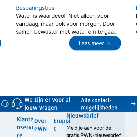
Besparingstips
Water is waardevol. Niet alleen voor
vandaag, maar ook voor morgen. Door
samen bewuster met water om te gaan,
zorgen we voor een duurzame
Lees meer
t
toekomst. Door minder water te
gebruiken, bespaar je in de kosten op de
gas- en drinkwaterrekening. Gelukkig
hoeft water besparen niet moeilijk te
zijn: kijk maar eens wat jij kunt doen!
We zijn er voor al
Alle contact­
jouw vragen
mogelijkheden
Nieuwsbrief
Klante
Over
Eropui
nservi
PWN
t
Meld je aan voor de
ce
gratis PWN-nieuwsbrief