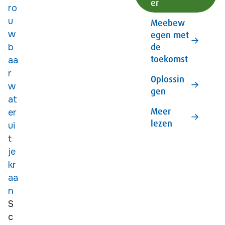
er
ro
u
Meebew
w
egen met
de
b
toekomst
aa
r
Oplossin
w
gen
at
Meer
er
lezen
ui
t
je
kr
aa
n
S
c