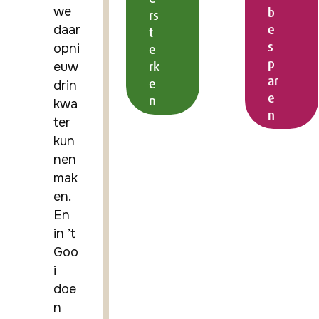
we 
b
rs
e
daar 
t
s
opni
e
p
rk
euw 
ar
e
drin
e
n
kwa
n
ter 
kun
nen 
mak
en. 
En 
in ’t 
Goo
i 
doe
n 