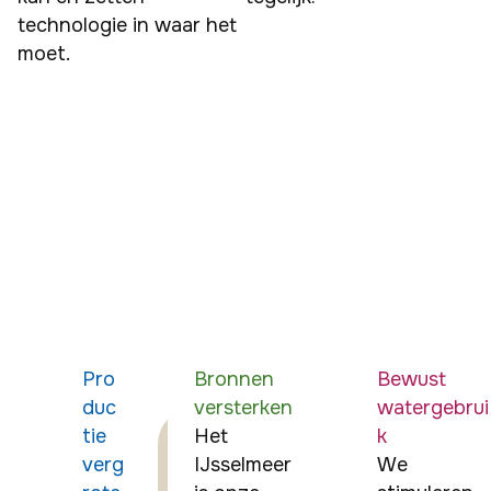
technologie in waar het 
moet.
Dit
doen
we
voor
het
water
van
later
Pro
Bronnen
Bewust
duc
versterken
watergebrui
tie
Het 
k
verg
IJsselmeer 
We 