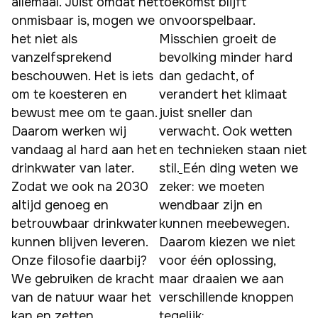
allemaal. Juist omdat het 
toekomst blijft 
onmisbaar is, mogen we 
onvoorspelbaar. 
het niet als 
Misschien groeit de 
vanzelfsprekend 
bevolking minder hard 
beschouwen. Het is iets 
dan gedacht, of 
om te koesteren en 
verandert het klimaat 
bewust mee om te gaan. 
juist sneller dan 
Daarom werken wij 
verwacht. Ook wetten 
vandaag al hard aan het 
en technieken staan niet 
drinkwater van later. 
stil.
Eén ding weten we 
Zodat we ook na 2030 
zeker: we moeten 
altijd genoeg en 
wendbaar zijn en 
betrouwbaar drinkwater 
kunnen meebewegen. 
kunnen blijven leveren. 
Daarom kiezen we niet 
Onze filosofie daarbij? 
voor één oplossing, 
We gebruiken de kracht 
maar draaien we aan 
van de natuur waar het 
verschillende knoppen 
kan en zetten 
tegelijk: