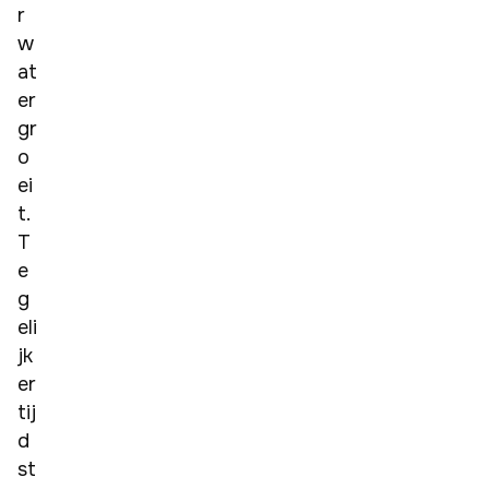
r 
w
at
er 
gr
o
ei
t. 
T
e
g
eli
jk
er
tij
d 
st