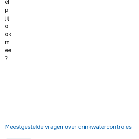
el
p 
jij 
o
ok 
m
ee
?
Meestgestelde vragen over drinkwatercontroles