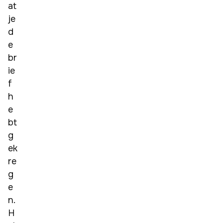
at 
je 
d
e 
br
ie
f 
h
e
bt 
g
ek
re
g
e
n. 
H