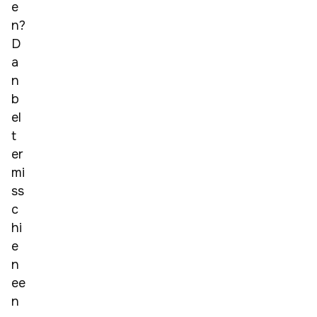
e
n? 
D
a
n 
b
el
t 
er 
mi
ss
c
hi
e
n 
ee
n 