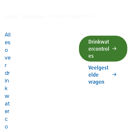
Home
Drinkwater
het Waterlaboratorium
Ook op deze pagina:
All
Drinkwat
es
ercontrol
o
es
ve
r
Veelgest
dr
elde
in
vragen
k
w
at
er
c
o