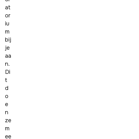
at
or
iu
m 
bij 
je 
aa
n. 
Di
t 
d
o
e
n 
ze 
m
ee