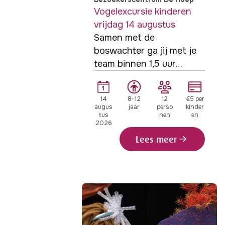
Vogelexcursie kinderen
vrijdag 14 augustus
Samen met de
boswachter ga jij met je
team binnen 1,5 uur
proberen zoveel mogelijk
soorten te zien of te
14
8-12
12
€5 per
horen.
augus
jaar
perso
kinder
tus
nen
en
2026
Lees meer