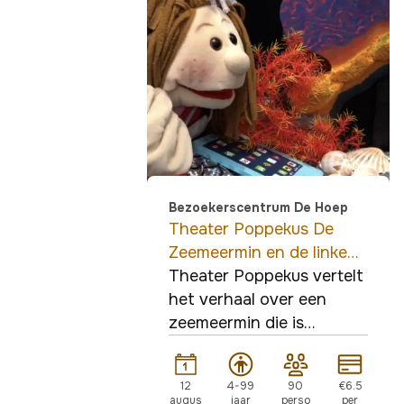
Bezoekerscentrum De Hoep
Theater Poppekus De
Zeemeermin en de linke
soep 10.30
Theater Poppekus vertelt
het verhaal over een
zeemeermin die is
uitgenodigd voor een
groot feest op de bodem
12
4-99
90
€6.5
van de Noordzee.
augus
jaar
perso
per