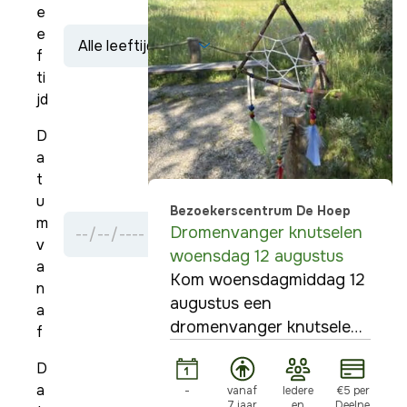
e
e
f
ti
jd
D
a
t
u
Bezoekerscentrum De Hoep
m
Dromenvanger knutselen
v
woensdag 12 augustus
a
Kom woensdagmiddag 12
n
augustus een
a
dromenvanger knutselen
f
in de Hoep.
D
a
-
vanaf
Iedere
€5 per
7 jaar
en
Deelne