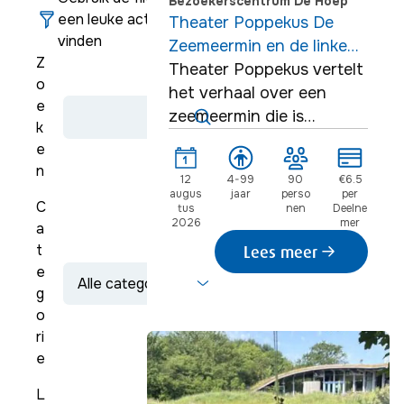
Bezoekerscentrum De Hoep
een leuke activiteit te
Theater Poppekus De
vinden
Zeemeermin en de linke
Z
soep 12.30
Theater Poppekus vertelt
o
het verhaal over een
e
zeemeermin die is
k
uitgenodigd voor een
e
groot feest op de bodem
n
12
4-99
90
€6.5
van de Noordzee.
augus
jaar
perso
per
C
tus
nen
Deelne
2026
mer
a
t
Lees meer
e
g
o
ri
e
L