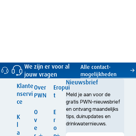
Toon meer activiteiten
We zijn er voor al
Alle contact­
jouw vragen
mogelijkheden
Nieuwsbrief
Klante
Over
Eropui
nservi
PWN
t
Meld je aan voor de
ce
gratis PWN-nieuwsbrief
en ontvang maandelijks
O
E
K
tips, duinupdates en
v
r
drinkwaternieuws.
l
e
o
a
r
p