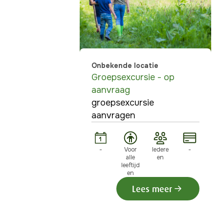
Onbekende locatie
Groepsexcursie - op
aanvraag
groepsexcursie
aanvragen
-
Voor
Iedere
-
alle
en
leeftijd
en
Lees meer