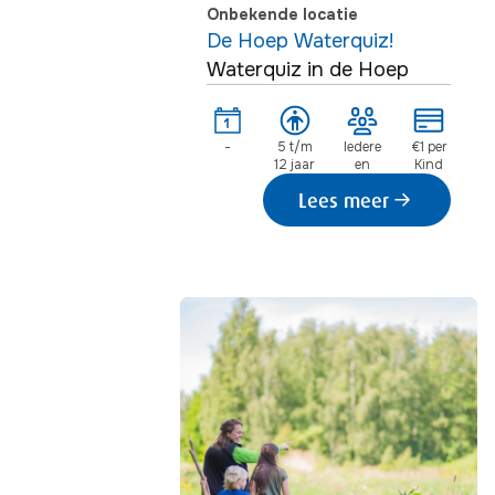
Onbekende locatie
De Hoep Waterquiz!
Waterquiz in de Hoep
-
5 t/m
Iedere
€1 per
12 jaar
en
Kind
Lees meer