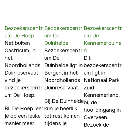
Bezoekerscentr
Bezoekerscentr
Bezoekerscentr
um De Hoep
um De
um De
Net buiten 
Duinheide
Kennemerduine
Castricum, in 
Bezoekerscentr
n
het 
um De 
Dit 
Noordhollands 
Duinheide ligt in 
bezoekerscentr
Duinreservaat 
Bergen, in het 
um ligt in 
vind je 
Noordhollands 
Nationaal Park 
bezoekerscentr
Duinreservaat.
Zuid-
um De Hoep.
Kennemerland, 
Bij De Duinheide 
bij de 
Bij De Hoep leer 
kun je heerlijk 
hoofdingang in 
je op een leuke 
tot rust komen 
Overveen. 
manier meer 
tijdens je 
Bezoek de 