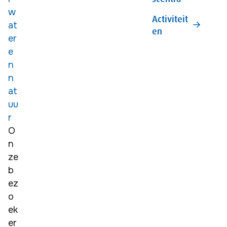
w
Activiteit
at
en
er
e
n
n
at
uu
r
O
n
ze 
b
ez
o
ek
er