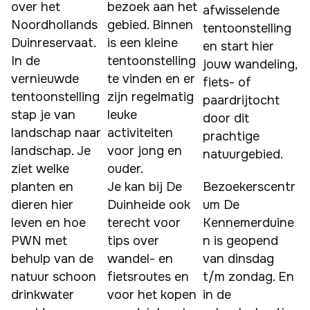
over het 
bezoek aan het 
afwisselende 
Noordhollands 
gebied. Binnen 
tentoonstelling 
Duinreservaat. 
is een kleine 
en start hier 
In de 
tentoonstelling 
jouw wandeling, 
vernieuwde 
te vinden en er 
fiets- of 
tentoonstelling 
zijn regelmatig 
paardrijtocht 
stap je van 
leuke 
door dit 
landschap naar 
activiteiten 
prachtige 
landschap. Je 
voor jong en 
natuurgebied.
ziet welke 
ouder.

planten en 
Je kan bij De 
Bezoekerscentr
dieren hier 
Duinheide ook 
um De 
leven en hoe 
terecht voor 
Kennemerduine
PWN met 
tips over 
n is geopend 
behulp van de 
wandel- en 
van dinsdag 
natuur schoon 
fietsroutes en 
t/m zondag. En 
drinkwater 
voor het kopen 
in de 