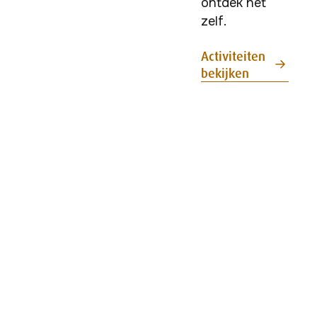
ontdek het 
zelf.
Activiteiten
bekijken