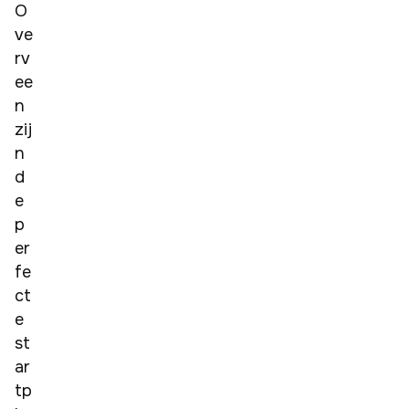
O
ve
rv
ee
n 
zij
n 
d
e 
p
er
fe
ct
e 
st
ar
tp