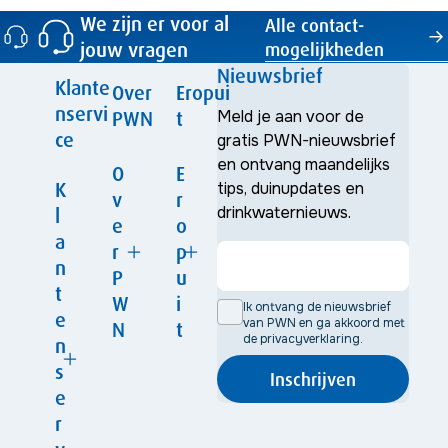
We zijn er voor al
Alle contact­
jouw vragen
mogelijkheden
Nieuwsbrief
Klante
Over
Eropui
nservi
PWN
t
Meld je aan voor de
ce
gratis PWN-nieuwsbrief
en ontvang maandelijks
O
E
K
tips, duinupdates en
v
r
drinkwaternieuws.
l
e
o
a
r
p
n
P
u
t
W
i
Ik ontvang de nieuwsbrief
e
van PWN en ga akkoord met
N
t
de privacyverklaring.
Ac
n
Dui
Nie
tivi
Onz
nk
s
uws
tei
Inschrijven
e
aar
Na
On
e
ten
org
t
tuu
ze
Ond
Voo
anis
W
ko
rge
r
be
erz
r
atie
er
pe
bie
zo
oek