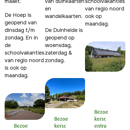
maakt.
van duinkaarten 
schoolvakanties 
en 
van regio noord 
De Hoep is 
wandelkaarten.
ook op 
geopend van 
maandag.
dinsdag t/m 
De Duinheide is 
zondag. En in 
geopend op 
de 
woensdag, 
schoolvakanties 
zaterdag & 
van regio noord 
zondag.
is ook op 
Bezoe
Bezoe
kersc
Bezoe
kersc
entru