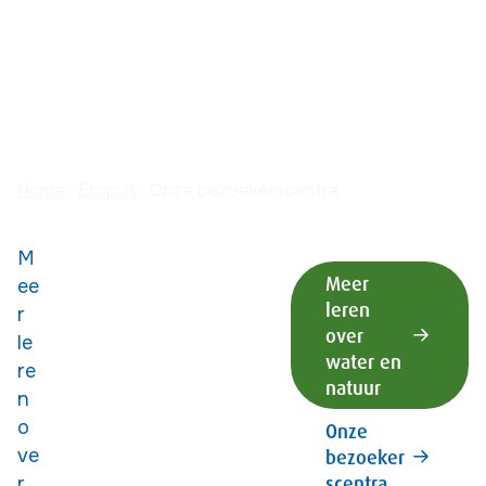
Home
Eropuit
Onze bezoekerscentra
Ook op deze pagina:
M
Meer
ee
leren
r
over
le
water en
re
natuur
n
o
Onze
ve
bezoeker
scentra
r