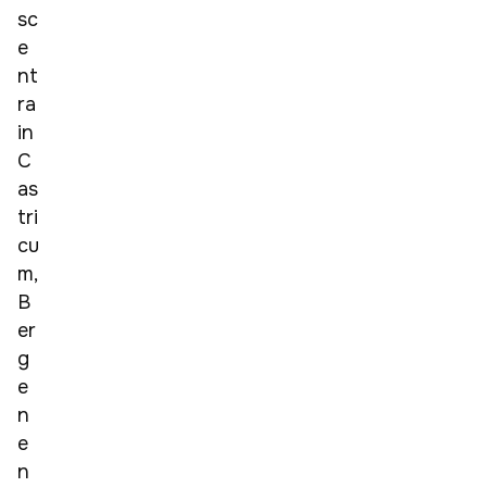
sc
e
nt
ra 
in 
C
as
tri
cu
m, 
B
er
g
e
n 
e
n 