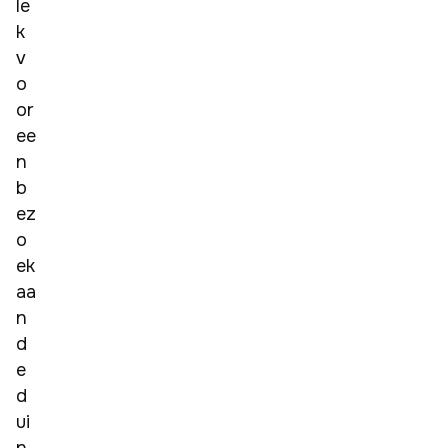
le
k 
v
o
or 
ee
n 
b
ez
o
ek 
aa
n 
d
e 
d
ui