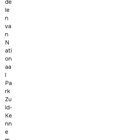
de
le
n 
va
n 
N
ati
on
aa
l 
Pa
rk 
Zu
id-
Ke
nn
e