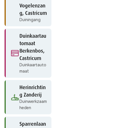
Vogelenzan
g, Castricum
Duiningang
Duinkaartau
tomaat
Berkenbos,
Castricum
Duinkaartauto
maat
Herinrichtin
g Zanderij
Duinwerkzaam
heden
Sparrenlaan