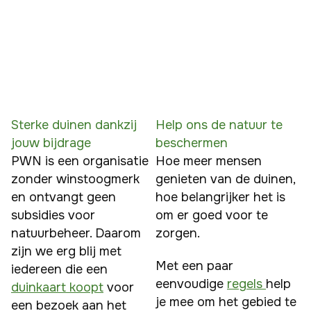
draag je bij aan het onderhoud van het
e
park.
Sterke duinen dankzij
Help ons de natuur te
jouw bijdrage
beschermen
PWN is een organisatie 
Hoe meer mensen 
zonder winstoogmerk 
genieten van de duinen, 
en ontvangt geen 
hoe belangrijker het is 
subsidies voor 
om er goed voor te 
natuurbeheer. Daarom 
zorgen.
zijn we erg blij met 
Met een paar 
iedereen die een 
eenvoudige 
regels 
help 
duinkaart koopt
 voor 
je mee om het gebied te 
een bezoek aan het 