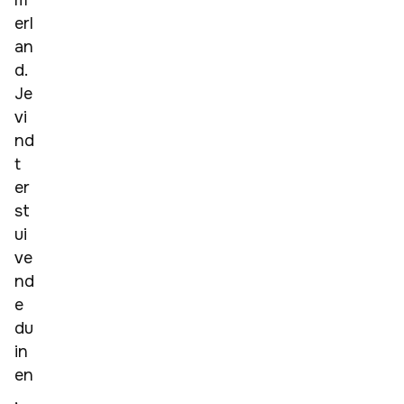
m
erl
an
d. 
Je 
vi
nd
t 
er 
st
ui
ve
nd
e 
du
in
en
, 