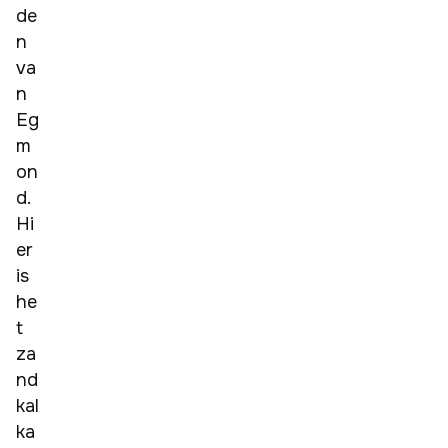
de
n 
va
n 
Eg
m
on
d. 
Hi
er 
is 
he
t 
za
nd 
kal
ka