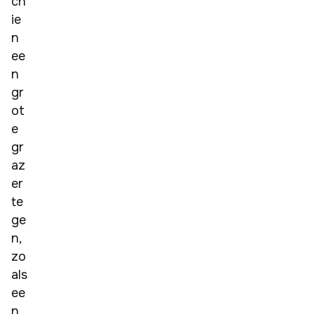
ch
ie
n 
ee
n 
gr
ot
e 
gr
az
er 
te
ge
n, 
zo
als 
ee
n 