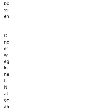
bo
ss
en
. 

O
nd
er
w
eg 
in 
he
t 
N
ati
on
aa