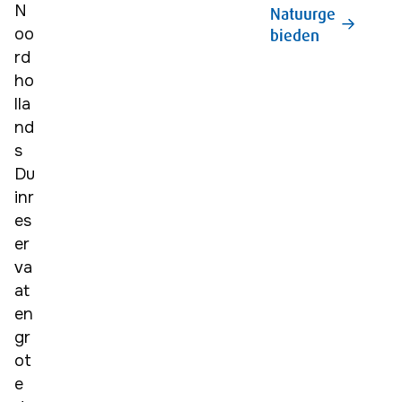
N
Natuurge
oo
bieden
rd
ho
lla
nd
s 
Du
inr
es
er
va
at 
en 
gr
ot
e 