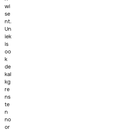
wi
se
nt. 
Un
iek 
is 
oo
k 
de 
kal
kg
re
ns 
te
n 
no
or