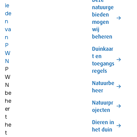
ie
natuurge
de
bieden
n
mogen
wij
va
beheren
n
P
Duinkaar
W
t en
N
toegangs
P
regels
W
Natuurbe
N 
heer
be
he
Natuurpr
er
ojecten
t 
Dieren in
he
het duin
t 