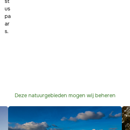
st
us 
pa
ar
s. 
Deze natuurgebieden mogen wij beheren