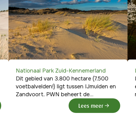
Nationaal Park Zuid-Kennemerland
n
Dit gebied van 3.800 hectare (7.500
voetbalvelden!) ligt tussen IJmuiden en
Zandvoort. PWN beheert de
Kennemerduinen en het Kraansvlak
Lees meer
binnen het Nationaal Park. Voor een
e
bezoek aan het Nationaal Park Zuid-
e
Kennemerland heb je geen duinkaart
nodig. Wel betaal je parkeerkosten: zo