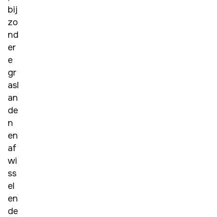
bij
zo
nd
er
e 
gr
asl
an
de
n 
en 
af
wi
ss
el
en
de 