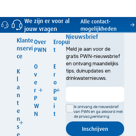
We zijn er voor al
Alle contact­
jouw vragen
mogelijkheden
Nieuwsbrief
Klante
Over
Eropui
nservi
PWN
t
Meld je aan voor de
ce
gratis PWN-nieuwsbrief
en ontvang maandelijks
O
E
K
tips, duinupdates en
v
r
drinkwaternieuws.
l
e
o
a
r
p
n
P
u
t
W
i
Ik ontvang de nieuwsbrief
e
van PWN en ga akkoord met
N
t
de privacyverklaring.
Ac
n
Dui
Nie
tivi
Onz
nk
s
uws
tei
Inschrijven
e
aar
Na
On
e
ten
org
t
tuu