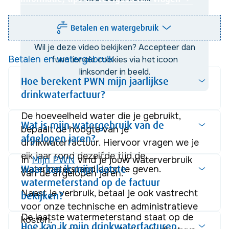
In onze hulpvideo zie je stap voor stap hoe 
je dit doet.
Opent in een nieuw tabblad
Je verhuizing regelen in Mijn PWN
Betalen en watergebruik
Wil je deze video bekijken? Accepteer dan
Betalen en watergebruik
functionele cookies via het icoon
linksonder in beeld.
Hoe berekent PWN mijn jaarlijkse
drinkwaterfactuur?
De hoeveelheid water die je gebruikt, 
Wat is mijn watergebruik van de
bepaalt de hoogte van je 
afgelopen jaren?
drinkwaterfactuur. Hiervoor vragen we je 
elk jaar rond dezelfde tijd de 
In 
Mijn PWN
 vind je jouw waterverbruik 
Waar kan ik mijn laatste
watermeterstand door te geven. 
van de afgelopen jaren.
watermeterstand op de factuur
Naast je verbruik, betaal je ook vastrecht 
bekijken?
voor onze technische en administratieve 
De laatste watermeterstand staat op de 
kosten. 
Hoe kan ik mijn drinkwaterfacturen