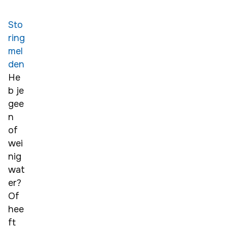
Sto
ring
mel
den
He
b je 
gee
n 
of 
wei
nig 
wat
er? 
Of 
hee
ft 