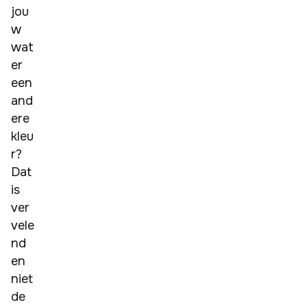
jou
w 
wat
er 
een 
and
ere 
kleu
r? 
Dat 
is 
ver
vele
nd 
en 
niet 
de 