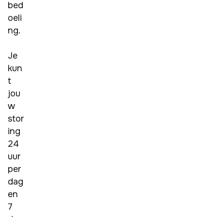
bed
oeli
ng. 

Je 
kun
t 
jou
w 
stor
ing 
24 
uur 
per 
dag 
en 
7 