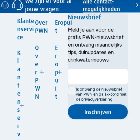
We zijn er voor al
Alle contact­
jouw vragen
mogelijkheden
Nieuwsbrief
Klante
Over
Eropui
nservi
PWN
t
Meld je aan voor de
ce
gratis PWN-nieuwsbrief
en ontvang maandelijks
O
E
K
tips, duinupdates en
v
r
drinkwaternieuws.
l
e
o
a
r
p
n
P
u
t
W
i
Ik ontvang de nieuwsbrief
e
van PWN en ga akkoord met
N
t
de privacyverklaring.
Ac
n
Dui
Nie
tivi
Onz
nk
s
uws
tei
Inschrijven
e
aar
Na
On
e
ten
org
t
tuu
ze
Ond
Voo
anis
W
ko
rge
r
be
erz
r
atie
er
pe
bie
zo
v
oek
het
k
n
de
ek
ond