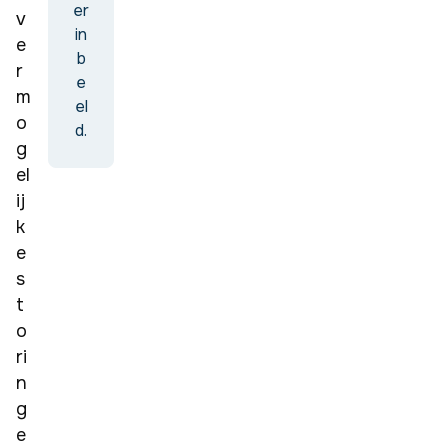
er
v
in
e
b
r 
e
m
el
o
d.
g
el
ij
k
e 
s
t
o
ri
n
g
e