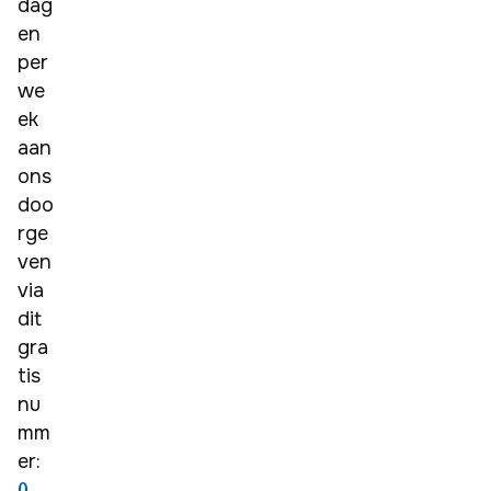
dag
en 
per 
we
ek 
aan 
ons 
doo
rge
ven 
via 
dit 
gra
tis 
nu
mm
er:
0